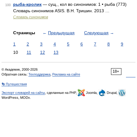
рыба-кролик
— сущ., кол во синонимов: 1 • рыба (773)
100
Словарь синонимов ASIS. В.Н. Тришин. 2013 …
Словарь синонимов
Страницы
←
Предыдущая
Следующая
→
1
2
3
4
5
6
7
8
9
10
11
12
13
© Академик, 2000-2026
18+
Обратная связь:
Техподдержка
,
Реклама на сайте
👣 Путешествия
Экспорт словарей на сайты
, сделанные на PHP,
Joomla,
Drupal,
WordPress, MODx.